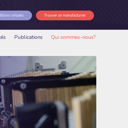
illons virtuels
Trouver un manufacturier
tés
Publications
Qui sommes-nous?