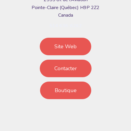
Pointe-Claire
Québec
H9P 2Z2
Canada
514 636-6262
Site Web
Contacter
Boutique